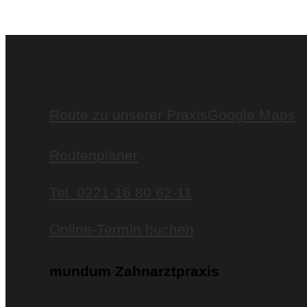
Route zu unserer Praxis
Google Maps
Routenplaner
Tel. 0221-16 80 62-11
Online-Termin buchen
mundum Zahnarztpraxis