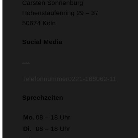
Carsten Sonnenburg
Hohenstaufenring 29 – 37
50674 Köln
Social Media
.
.
.
.
Telefonnummer
0221-168062-11
Sprechzeiten
Mo.
08 – 18 Uhr
Di.
08 – 18 Uhr