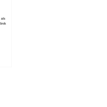
 als
inik