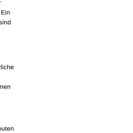
r
 Ein
sind
liche
omen
euten