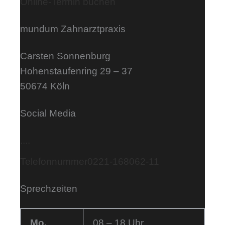
Online-Termin buchen
mundum Zahnarztpraxis
Carsten Sonnenburg
Hohenstaufenring 29 – 37
50674 Köln
Social Media
.
.
.
.
Telefonnummer
0221-168062-11
Sprechzeiten
Mo.
08 – 18 Uhr