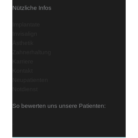
Nützliche Infos
Implantate
Invisalign
Ästhetik
Zahnerhaltung
Karriere
Kontakt
Neupatienten
Notdienst
So bewerten uns unsere Patienten:
.